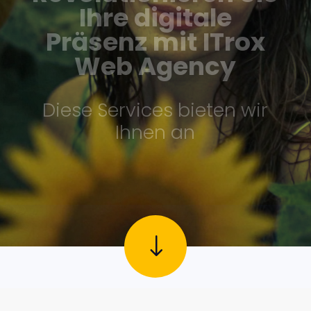
Ihre digitale
Präsenz mit ITrox
Web Agency
Diese Services bieten wir
Ihnen an
"