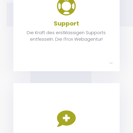

r
e
Support
n
g,
Die Kraft des erstklassigen Supports
.
entfesseln: Die ITrox Webagentur!
ch
