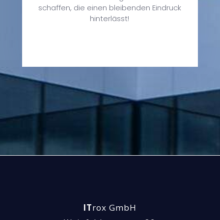
g
schaffen, die einen bleibenden Eindruck
n
hinterlässt!
IT
rox GmbH