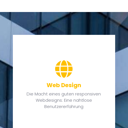
ie

nz
n.
n
Web Design
Die Macht eines guten responsiven
Webdesigns: Eine nahtlose
Benutzererfahrung