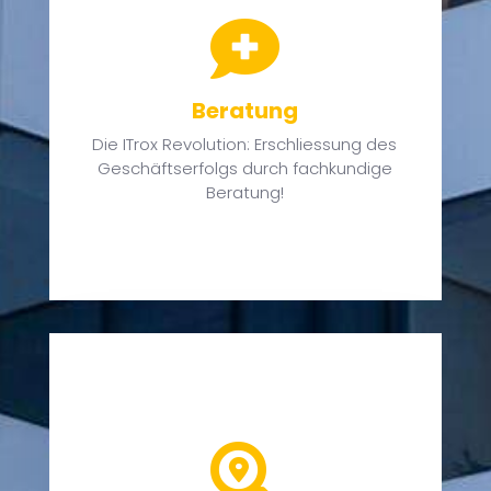
ch

Beratung
nd
n
Die ITrox Revolution: Erschliessung des
Geschäftserfolgs durch fachkundige
Beratung!
z

t.