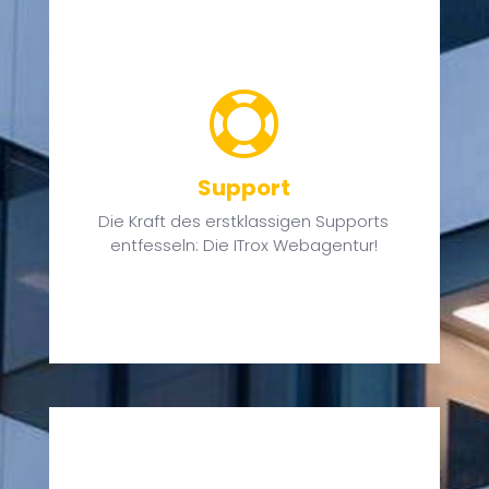

r
e
Support
n
g,
Die Kraft des erstklassigen Supports
.
entfesseln: Die ITrox Webagentur!